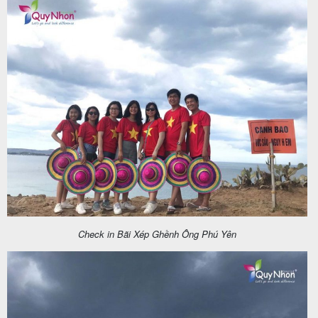
Check in Bãi Xép Ghềnh Ông Phú Yên