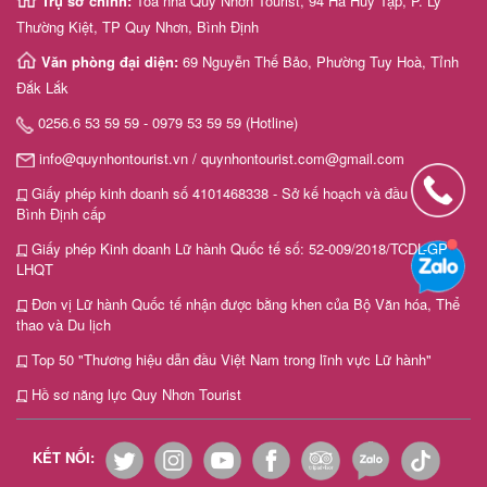
Trụ sở chính:
Tòa nhà Quy Nhơn Tourist, 94 Hà Huy Tập, P. Lý
Thường Kiệt, TP Quy Nhơn, Bình Định
Văn phòng đại diện:
69 Nguyễn Thế Bảo, Phường Tuy Hoà, Tỉnh
Đắk Lắk
0256.6 53 59 59 - 0979 53 59 59 (Hotline)
info@quynhontourist.vn / quynhontourist.com@gmail.com
Giấy phép kinh doanh số 4101468338 - Sở kế hoạch và đầu tư tỉnh
Bình Định cấp
Giấy phép Kinh doanh Lữ hành Quốc tế số: 52-009/2018/TCDL-GP
LHQT
Đơn vị Lữ hành Quốc tế nhận được bằng khen của Bộ Văn hóa, Thể
thao và Du lịch
Top 50 "Thương hiệu dẫn đầu Việt Nam trong lĩnh vực Lữ hành"
Hồ sơ năng lực Quy Nhơn Tourist
KẾT NỐI: