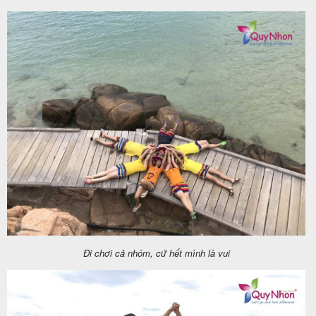
Tin
du
lịch
Về
Quy
Nhơn
Tourist
Đi chơi cả nhóm, cứ hết mình là vui
Cảm
nhận