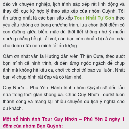
đáo và chuyến nghiệp, lịch trình sắp xếp rất linh động và
thay đổi cực kỳ hợp lý theo sắp xếp của nhóm Quỳnh. Tôi
ấn tượng nhất là các bạn sắp xếp
Tour Nhất Tự Sơn
theo
Tour
yêu cầu không có trong chương trình, lựa chọn thời điểm có
con đường giữa biển, mặc dù thời tiết không như ý muốn
trong
nhưng chẳng hề gì, rất vui, các bạn còn chuẩn bị cả áo mưa
nước
cho đoàn nữa nên mình rất ấn tượng.
Cảm ơn nhất vẫn là Hướng dẫn viên Thiện Cute, theo suốt
bọn mình cả hình trình, đi đến từng ngóc ngách để chụp
Combo
ảnh mà không hề kêu ca, chơi trò chơi thì bao vui luôn. Nhất
Quy
bạn vì chụp hình rất đẹp và có tâm nhé.
Nhơn
Quy Nhơn – Phú Yên: Hành trình nhóm Quỳnh sẽ đến lần
nữa trong thời gian không xa. Chúc Quy Nhơn Tourist luôn
thành công và mang lại nhiều chuyến du lịch ý nghĩa cho
du khách.
Lịch
khởi
Một số hình ảnh Tour Quy Nhơn – Phú Yên 2 ngày 1
đêm của nhóm Bạn Quỳnh:
hành