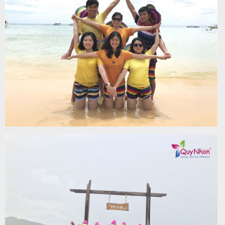
khách
hàng
Tuyển
dụng
Liên
hệ