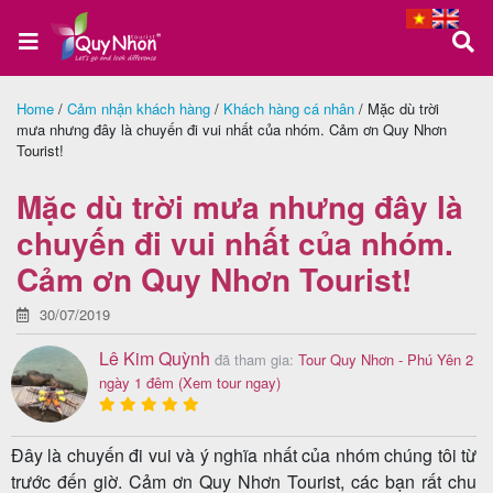
Home
/
Cảm nhận khách hàng
/
Khách hàng cá nhân
/
Mặc dù trời
mưa nhưng đây là chuyến đi vui nhất của nhóm. Cảm ơn Quy Nhơn
Trang
Tourist!
chủ
Mặc dù trời mưa nhưng đây là
chuyến đi vui nhất của nhóm.
Tour
Cảm ơn Quy Nhơn Tourist!
Quy
30/07/2019
Nhơn
Lê Kim Quỳnh
đã tham gia:
Tour Quy Nhơn - Phú Yên 2
ngày 1 đêm
(Xem tour ngay)
Tour
Đây là chuyến đi vui và ý nghĩa nhất của nhóm chúng tôi từ
Phú
trước đến giờ. Cảm ơn Quy Nhơn Tourist, các bạn rất chu
Yên