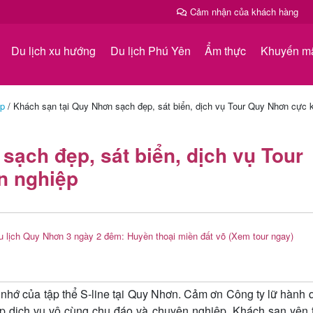
Cảm nhận của khách hàng
Du lịch xu hướng
Du lịch Phú Yên
Ẩm thực
Khuyến m
ệp
/
Khách sạn tại Quy Nhơn sạch đẹp, sát biển, dịch vụ Tour Quy Nhơn cực 
sạch đẹp, sát biển, dịch vụ Tour
n nghiệp
u lịch Quy Nhơn 3 ngày 2 đêm: Huyền thoại miền đất võ
(Xem tour ngay)
nhớ của tập thể S-line tại Quy Nhơn. Cảm ơn Công ty lữ hành 
p dịch vụ vô cùng chu đáo và chuyên nghiệp. Khách sạn yên t