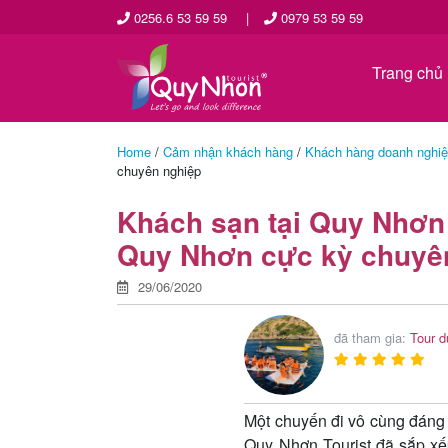
0256.6 53 59 59
|
0979 53 59 59
Trang chủ
Home
/
Cảm nhận khách hàng
/
Khách hàng doanh nghi
chuyên nghiệp
Khách sạn tại Quy Nhơn 
Quy Nhơn cực kỳ chuyê
29/06/2020
đã tham gia:
Tour d
Một chuyến đi vô cùng đáng 
Quy Nhơn Tourist đã sắp xế