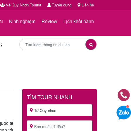
Về Quy Nhơn Tourist
Tuyển dụng
Liên hệ
ãi
Kinh nghiệm
Review
Lịch khởi hành
kỳ
TÌM TOUR NHANH
quốc tế
ĩnh và