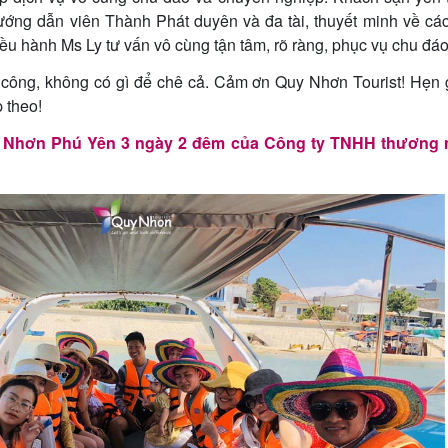
 hướng dẫn viên Thành Phát duyên và đa tài, thuyết minh về cá
Điều hành Ms Ly tư vấn vô cùng tận tâm, rõ ràng, phục vụ chu đáo
 công, không có gì để chê cả. Cảm ơn Quy Nhơn Tourist! Hẹn 
p theo!
y Nhơn Phú Yên 3 ngày 2 đêm của Công ty TNHH thương 