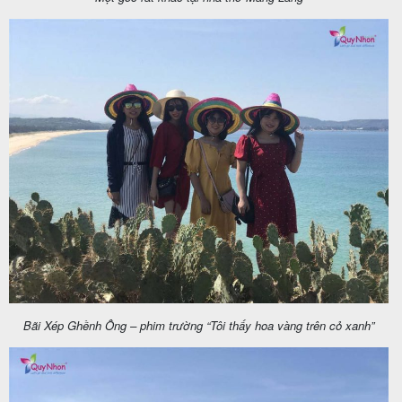
Bãi Xép Ghềnh Ông – phim trường “Tôi thấy hoa vàng trên cỏ xanh”