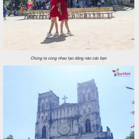
Chúng ta cùng nhau tạo dáng nào các bạn