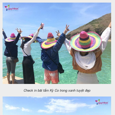
Check in bãi tắm Kỳ Co trong xanh tuyệt đẹp