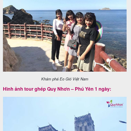
Khám phá Eo Gió Việt Nam
Hình ảnh tour ghép Quy Nhơn – Phú Yên 1 ngày: