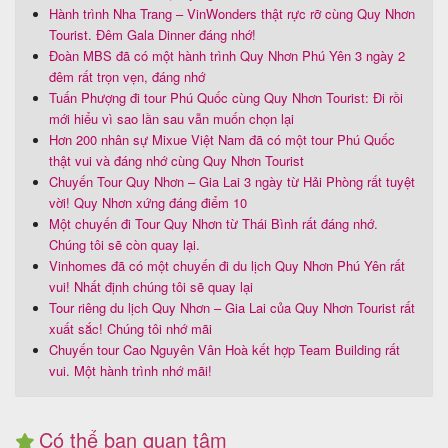
Hành trình Nha Trang – VinWonders thật rực rỡ cùng Quy Nhơn
Tourist. Đêm Gala Dinner đáng nhớ!
Đoàn MBS đã có một hành trình Quy Nhơn Phú Yên 3 ngày 2
đêm rất trọn vẹn, đáng nhớ
Tuấn Phượng đi tour Phú Quốc cùng Quy Nhơn Tourist: Đi rồi
mới hiểu vì sao lần sau vẫn muốn chọn lại
Hơn 200 nhân sự Mixue Việt Nam đã có một tour Phú Quốc
thật vui và đáng nhớ cùng Quy Nhơn Tourist
Chuyến Tour Quy Nhơn – Gia Lai 3 ngày từ Hải Phòng rất tuyệt
vời! Quy Nhơn xứng đáng điểm 10
Một chuyến đi Tour Quy Nhơn từ Thái Bình rất đáng nhớ.
Chúng tôi sẽ còn quay lại.
Vinhomes đã có một chuyến đi du lịch Quy Nhơn Phú Yên rất
vui! Nhất định chúng tôi sẽ quay lại
Tour riêng du lịch Quy Nhơn – Gia Lai của Quy Nhơn Tourist rất
xuất sắc! Chúng tôi nhớ mãi
Chuyến tour Cao Nguyên Vân Hoà kết hợp Team Building rất
vui. Một hành trình nhớ mãi!
Có thể bạn quan tâm