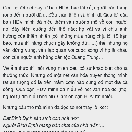
Con người nơi đây từ bạn HDV, bác tài xế, người bán hàng
rong đến người dân…đều thân thiện và bình dị. Qua lời của
bạn HDV mình đã hiểu thêm và ngưỡng mộ về con người
Tin
nơi đây kiên cường đến thế nào: họ vất vả vì chịu ảnh
du
hưởng của thiên nhiên (có những mùa hứng chịu tới 15 trận
lịch
bão, mưa thì hàng chục ngày không dứt, …) thế nhưng họ
vẫn đứng vững, vẫn lạc quan với cuộc sống vì họ là cháu
con của người anh hùng dân tộc Quang Trung…
Về
Về ẩm thực thì mỗi vùng miền đều có sự khác biệt cho ta
Quy
thưởng thức. Nhưng có một nét văn hóa truyền thống mình
rất ấn tượng đó là trên mâm cơm nào cũng có một đĩa cà
Nhơn
sống. Qua bạn HDV mình đã hiểu về nét văn hóa đó (mọi
Tourist
người tự tìm hiểu nhé hii). Cảm ơn bạn HDV rất nhiều!…
Những câu thơ mà mình đã đọc sẽ nói thay lời kết :
Cảm
Đất Bình Định sản sinh con nhà “võ”
Người Bình Định mang bản chất của nhà “văn”…
nhận