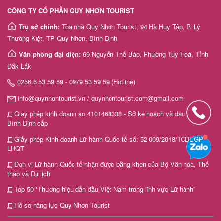
CÔNG TY CỔ PHẦN QUY NHƠN TOURIST
Trụ sở chính:
Tòa nhà Quy Nhơn Tourist, 94 Hà Huy Tập, P. Lý
Thường Kiệt, TP Quy Nhơn, Bình Định
Văn phòng đại diện:
69 Nguyễn Thế Bảo, Phường Tuy Hoà, Tỉnh
Đắk Lắk
0256.6 53 59 59 - 0979 53 59 59 (Hotline)
info@quynhontourist.vn / quynhontourist.com@gmail.com
Giấy phép kinh doanh số 4101468338 - Sở kế hoạch và đầu tư tỉnh
Bình Định cấp
Giấy phép Kinh doanh Lữ hành Quốc tế số: 52-009/2018/TCDL-GP
LHQT
Đơn vị Lữ hành Quốc tế nhận được bằng khen của Bộ Văn hóa, Thể
thao và Du lịch
Top 50 "Thương hiệu dẫn đầu Việt Nam trong lĩnh vực Lữ hành"
Hồ sơ năng lực Quy Nhơn Tourist