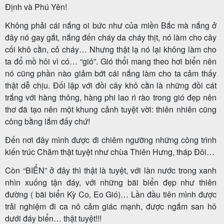
Định và Phú Yên!
Không phải cái nắng oi bức như của miền Bắc mà nắng ở
đây nó gay gắt, nắng đến cháy da cháy thịt, nó làm cho cây
Tour
cối khô cằn, cỏ cháy… Nhưng thật lạ nó lại không làm cho
trong
ta đổ mồ hôi vì có… “gió”. Gió thổi mang theo hơi biển nên
nước
nó cũng phần nào giảm bớt cái nắng làm cho ta cảm thấy
thật dễ chịu. Đối lập với
đồi cây khô cằn là những đồi cát
trắng với hàng thông, hàng phi lao rì rào trong gió đẹp nên
thơ đã tạo nên một khung cảnh tuyệt vời: thiên nhiên cũng
Combo
công bằng lắm đấy chứ!
Quy
Đến nơi đây mình được đi chiêm ngưỡng những công trình
Nhơn
kiến trúc Chăm thật tuyệt như chùa Thiên Hưng, tháp Đôi…
Còn “BIỂN” ở đây thì thật là tuyệt, với làn nước trong xanh
nhìn xuống tận đáy, với những bãi biển đẹp như thiên
Lịch
đường ( bãi biển Kỳ Co, Eo Gió)… Lần đầu tiên mình được
khởi
trải nghiệm đi ca nô cảm giác mạnh, được ngắm san hô
dưới đáy biển… thật tuyệt!!!
hành