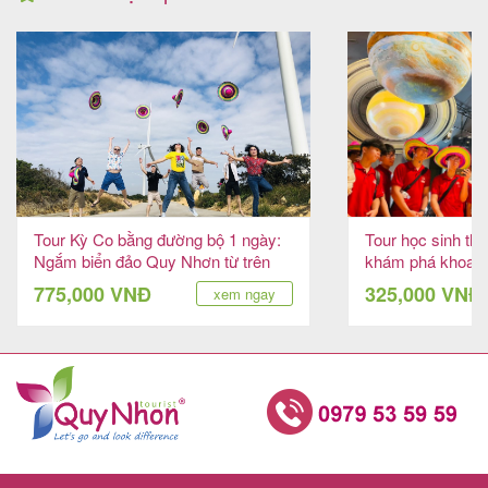
Tour Kỳ Co bằng đường bộ 1 ngày:
Tour học sinh th
Ngắm biển đảo Quy Nhơn từ trên
khám phá khoa h
cao
hợp Team Buildi
775,000 VNĐ
325,000 VNĐ
xem ngay