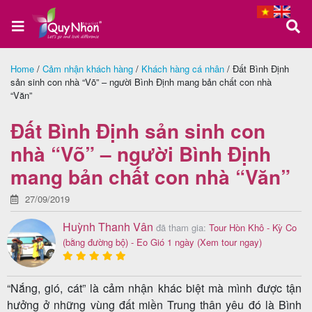
Home
/
Cảm nhận khách hàng
/
Khách hàng cá nhân
/
Đất Bình Định
sản sinh con nhà “Võ” – người Bình Định mang bản chất con nhà
Trang
“Văn”
chủ
Đất Bình Định sản sinh con
nhà “Võ” – người Bình Định
Tour
mang bản chất con nhà “Văn”
Quy
27/09/2019
Nhơn
Huỳnh Thanh Vân
đã tham gia:
Tour Hòn Khô - Kỳ Co
(bằng đường bộ) - Eo Gió 1 ngày
(Xem tour ngay)
Tour
“Nắng, gió, cát” là cảm nhận khác biệt mà mình được tận
Phú
hưởng ở những vùng đất miền Trung thân yêu đó là Bình
Yên