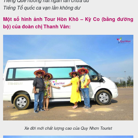
Tiếng Quê hương hát ngàn lần chưa đủ
khách
Tiếng Tổ quốc ca vạn lần không dư
hàng
Một số hình ảnh Tour Hòn Khô – Kỳ Co (bằng đường
bộ) của đoàn chị Thanh Vân:
Tuyển
dụng
Liên
hệ
Xe đời mới chất lượng cao của Quy Nhơn Tourist