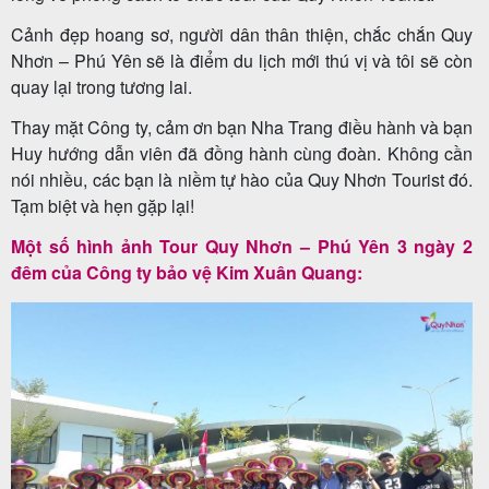
Cảnh đẹp hoang sơ, người dân thân thiện, chắc chắn Quy
Nhơn – Phú Yên sẽ là điểm du lịch mới thú vị và tôi sẽ còn
quay lại trong tương lai.
Tour
trong
Thay mặt Công ty, cảm ơn bạn Nha Trang điều hành và bạn
Huy hướng dẫn viên đã đồng hành cùng đoàn. Không cần
nước
nói nhiều, các bạn là niềm tự hào của Quy Nhơn Tourist đó.
Tạm biệt và hẹn gặp lại!
Một số hình ảnh Tour Quy Nhơn – Phú Yên 3 ngày 2
Combo
đêm của Công ty bảo vệ Kim Xuân Quang:
Quy
Nhơn
Lịch
khởi
hành