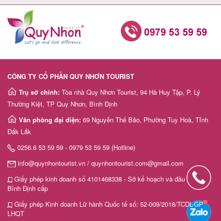
CÔNG TY CỔ PHẦN QUY NHƠN TOURIST
Trụ sở chính:
Tòa nhà Quy Nhơn Tourist, 94 Hà Huy Tập, P. Lý
Thường Kiệt, TP Quy Nhơn, Bình Định
Văn phòng đại diện:
69 Nguyễn Thế Bảo, Phường Tuy Hoà, Tỉnh
Đắk Lắk
0256.6 53 59 59 - 0979 53 59 59 (Hotline)
info@quynhontourist.vn / quynhontourist.com@gmail.com
Giấy phép kinh doanh số 4101468338 - Sở kế hoạch và đầu tư tỉnh
Bình Định cấp
Giấy phép Kinh doanh Lữ hành Quốc tế số: 52-009/2018/TCDL-GP
LHQT