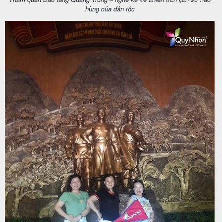
khách
hùng của dân tộc
hàng
Tuyển
dụng
Liên
hệ