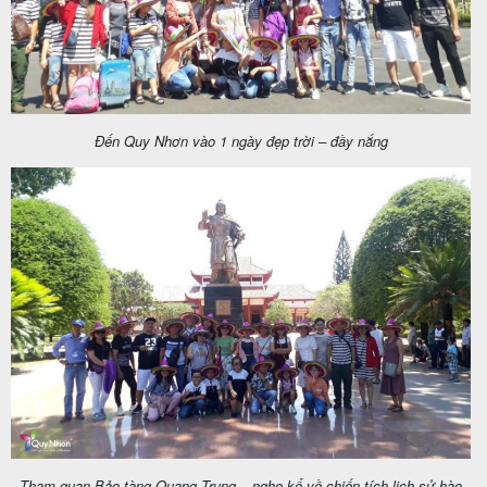
Tin
du
Đến Quy Nhơn vào 1 ngày đẹp trời – đầy nắng
lịch
Về
Quy
Nhơn
Tourist
Cảm
nhận
Tham quan Bảo tàng Quang Trung – nghe kể về chiến tích lịch sử hào