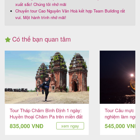
xuất sắc! Chúng tôi nhớ mãi
Chuyến tour Cao Nguyên Vân Hoà kết hợp Team Building rất
vui. Một hành trình nhớ mãi!
Có thể bạn quan tâm
Tour Tháp Chăm Bình Định 1 ngày:
Tour Câu mực đê
Huyền thoại Chăm Pa trên miền đất
nghiệm làm ngư 
võ
835,000 VNĐ
545,000 VNĐ
xem ngay