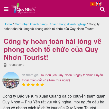
Home
/
Cảm nhận khách hàng
/
Khách hàng doanh nghiệp
/
Công ty
hoàn toàn hài lòng về phong cách tổ chức của Quy Nhơn Tourist!
Trang
chủ
Công ty hoàn toàn hài lòng về
phong cách tổ chức của Quy
Nhơn Tourist!
Tour
Quy
06/09/2019
Nhơn
đã tham gia:
Tour du lịch Quy Nhơn 3 ngày 2 đêm: Huyền
thoại miền đất võ
(Xem tour ngay)
Tour
Công ty Bảo vệ Kim Xuân Quang đã có chuyến tham quan
Phú
Quy Nhơn – Phú Yên rất vui và ý nghĩa, mọi người đều hài
lòng về phong cách tổ chức tour của Quy Nhơn Tourist.
Yên