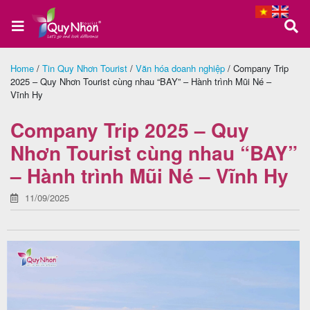
Home
/
Tin Quy Nhơn Tourist
/
Văn hóa doanh nghiệp
/
Company Trip
2025 – Quy Nhơn Tourist cùng nhau “BAY” – Hành trình Mũi Né –
Trang
Vĩnh Hy
chủ
Company Trip 2025 – Quy
Nhơn Tourist cùng nhau “BAY”
Tour
– Hành trình Mũi Né – Vĩnh Hy
Quy
11/09/2025
Nhơn
Tour
Phú
Yên