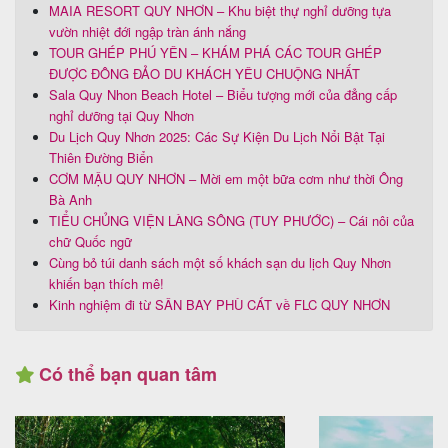
MAIA RESORT QUY NHƠN – Khu biệt thự nghỉ dưỡng tựa
vườn nhiệt đới ngập tràn ánh nắng
TOUR GHÉP PHÚ YÊN – KHÁM PHÁ CÁC TOUR GHÉP
ĐƯỢC ĐÔNG ĐẢO DU KHÁCH YÊU CHUỘNG NHẤT
Sala Quy Nhon Beach Hotel – Biểu tượng mới của đẳng cấp
nghỉ dưỡng tại Quy Nhơn
Du Lịch Quy Nhơn 2025: Các Sự Kiện Du Lịch Nổi Bật Tại
Thiên Đường Biển
CƠM MẬU QUY NHƠN – Mời em một bữa cơm như thời Ông
Bà Anh
TIỂU CHỦNG VIỆN LÀNG SÔNG (TUY PHƯỚC) – Cái nôi của
chữ Quốc ngữ
Cùng bỏ túi danh sách một số khách sạn du lịch Quy Nhơn
khiến bạn thích mê!
Kinh nghiệm đi từ SÂN BAY PHÙ CÁT về FLC QUY NHƠN
Có thể bạn quan tâm