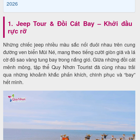
2026
khách
hàng
1. Jeep Tour & Đồi Cát Bay – Khởi đầu
rực rỡ
Tuyển
Những chiếc jeep nhiều màu sắc nối đuôi nhau trên cung
dụng
đường ven biển Mũi Né, mang theo tiếng cười giòn giã và lá
cờ đỏ sao vàng tung bay trong nắng gió. Giữa những đồi cát
mênh mông, tập thể Quy Nhơn Tourist đã cùng nhau trải
qua những khoảnh khắc phấn khích, chinh phục và “bay”
Liên
hết mình.
hệ