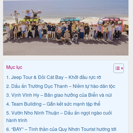
Tin
du
lịch
Về
Mục lục
Quy
1. Jeep Tour & Đồi Cát Bay – Khởi đầu rực rỡ
Nhơn
2. Dấu ấn Trường Dục Thanh – Niềm tự hào dân tộc
Tourist
3. Vịnh Vĩnh Hy – Bản giao hưởng của Biển và núi
4. Team Building – Gắn kết sức mạnh tập thể
5. Vườn Nho Ninh Thuận – Dấu ấn ngọt ngào cuối
Cảm
hành trình
nhận
6. “BAY” – Tinh thần của Quy Nhơn Tourist hướng tới