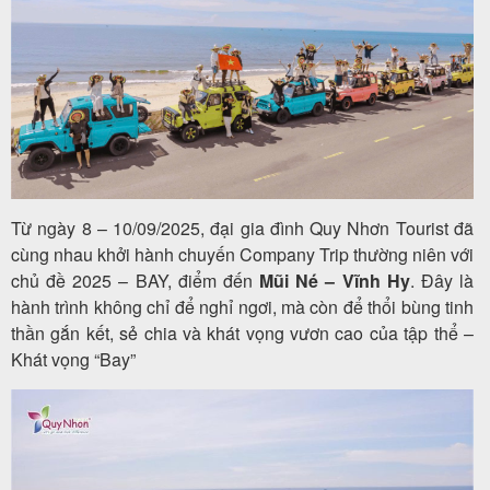
Tour
trong
nước
Từ ngày 8 – 10/09/2025, đại gia đình Quy Nhơn Tourist đã
Combo
cùng nhau khởi hành chuyến Company Trip thường niên với
chủ đề 2025 – BAY, điểm đến
Mũi Né – Vĩnh Hy
. Đây là
Quy
hành trình không chỉ để nghỉ ngơi, mà còn để thổi bùng tinh
Nhơn
thần gắn kết, sẻ chia và khát vọng vươn cao của tập thể –
Khát vọng “Bay”
Lịch
khởi
hành