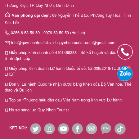
Thường Kiệt, TP Quy Nhơn, Bình Định
Văn phòng đại diện:
69 Nguyễn Thế Bảo, Phường Tuy Hoà, Tỉnh
Đắk Lắk
0256.6 53 59 59 - 0979 53 59 59 (Hotline)
info@quynhontourist.vn / quynhontourist.com@gmail.com
Giấy phép kinh doanh số 4101468338 - Sở kế hoạch và đầu tư tỉnh
Bình Định cấp
Giấy phép Kinh doanh Lữ hành Quốc tế số: 52-009/2018/TCDL-GP
LHQT
Đơn vị Lữ hành Quốc tế nhận được bằng khen của Bộ Văn hóa, Thể
thao và Du lịch
Top 50 "Thương hiệu dẫn đầu Việt Nam trong lĩnh vực Lữ hành"
Hồ sơ năng lực Quy Nhơn Tourist
KẾT NỐI: