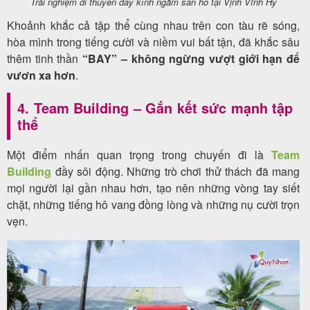
Trải nghiệm đi thuyền đáy kính ngắm san hô tại Vịnh Vĩnh Hy
Khoảnh khắc cả tập thể cùng nhau trên con tàu rẽ sóng,
hòa mình trong tiếng cười và niềm vui bất tận, đã khắc sâu
thêm tinh thần
“BAY” – không ngừng vượt giới hạn để
vươn xa hơn
.
4. Team Building – Gắn kết sức mạnh tập
thể
Một điểm nhấn quan trọng trong chuyến đi là
Team
Building
đầy sôi động. Những trò chơi thử thách đã mang
mọi người lại gần nhau hơn, tạo nên những vòng tay siết
chặt, những tiếng hô vang đồng lòng và những nụ cười trọn
vẹn.