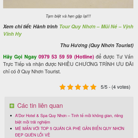
Tạm biệt và hẹn gặp lại!!!
Xem chi tiết: Hành trình
Tour Quy Nhơn – Mũi Né – Vịnh
Vĩnh Hy
Thu Hương (Quy Nhơn Tourist)
Hãy Gọi Ngay
0979 53 59 59 (Hotline)
để được Tư Vấn
Trực Tiếp và nhận được NHIỀU CHƯƠNG TRÌNH ƯU ĐÃI
chỉ có ở Quy Nhơn Tourist.
5/5 - (4 votes)
Các tin liên quan
A’Dor Hotel & Spa Quy Nhơn – Tinh tế mỗi không gian, riêng
biệt mỗi trải nghiệm
MÊ MẨN VỚI TOP 5 QUÁN CÀ PHÊ GẦN BIỂN QUY NHƠN
ĐẸP QUÊN LỐI VỀ