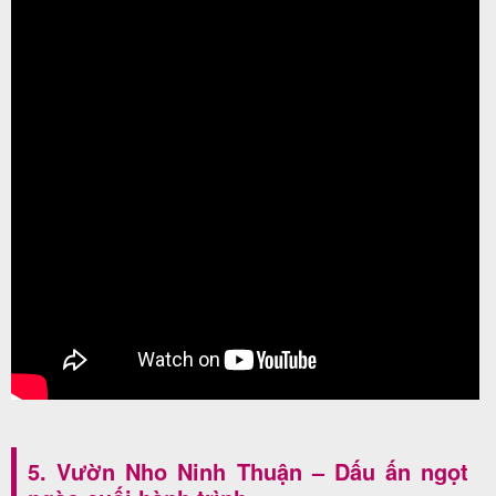
5. Vườn Nho Ninh Thuận – Dấu ấn ngọt