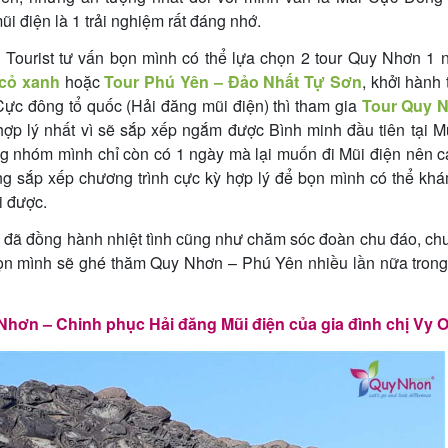
i điện là 1 trải nghiệm rất đáng nhớ.
Tourist tư vấn bọn mình có thể lựa chọn 2 tour Quy Nhơn 1 n
 cỏ xanh
hoặc
Tour Phú Yên – Đảo Nhất Tự Sơn
, khởi hành
ực đông tổ quốc (Hải đăng mũi điện) thì tham gia
Tour Quy 
hợp lý nhất vì sẽ sắp xếp ngắm được Bình minh đầu tiên tại 
g nhóm mình chỉ còn có 1 ngày mà lại muốn đi Mũi điện nên c
ng sắp xếp chương trình cực kỳ hợp lý để bọn mình có thể kh
i được.
đã đồng hành nhiệt tình cũng như chăm sóc đoàn chu đáo, chu
h bọn mình sẽ ghé thăm Quy Nhơn – Phú Yên nhiều lần nữa tron
Nhơn – Chinh phục Hải đăng Mũi điện của gia đình chị Vy 