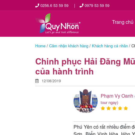
0256.6 53 59 59
|
0979 53 59 59
Trang chủ
Home
/
Cảm nhận khách hàng
/
Khách hàng cá nhân
/
Ch
Chinh phục Hải Đăng Mũi
của hành trình
12/08/2019
Phạm Vy Oanh
tour ngay)
Phú Yên có rất nhiều điểm 
Sơn, Biển Vịnh Hòa, Hòn Y