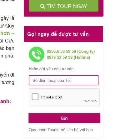
TÌM TOUR NGAY
gày là
 từ Quy
Nhơn –
Gọi ngay để được tư vấn
Mũi Cực
ác bạn
0256.6 53 59 59 (Công ty)
ám phá.
0979 53 59 59 (Hotline)
Hoặc gửi yêu cầu tư vấn
yến đi
g tương
Oanh:
Gửi
Quy nhơn Tourist sẽ liên hệ với bạn