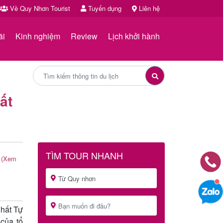
Về Quy Nhơn Tourist
Tuyển dụng
Liên hệ
ãi
Kinh nghiệm
Review
Lịch khởi hành
ất
TÌM TOUR NHANH
(Xem
Nhất Tự
của tổ