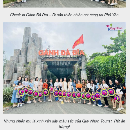
Check in Gành Đá Dĩa – Di sản thiên nhiên nổi tiếng tại Phú Yên
Những chiếc mũ lá xinh xắn đầy màu sắc của Quy Nhơn Tourist. Rất ấn
tượng!