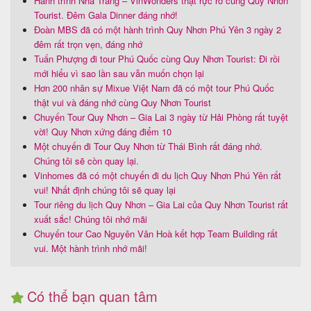
Hành trình Nha Trang – VinWonders thật rực rỡ cùng Quy Nhơn
Tourist. Đêm Gala Dinner đáng nhớ!
Đoàn MBS đã có một hành trình Quy Nhơn Phú Yên 3 ngày 2
đêm rất trọn vẹn, đáng nhớ
Tuấn Phượng đi tour Phú Quốc cùng Quy Nhơn Tourist: Đi rồi
mới hiểu vì sao lần sau vẫn muốn chọn lại
Hơn 200 nhân sự Mixue Việt Nam đã có một tour Phú Quốc
thật vui và đáng nhớ cùng Quy Nhơn Tourist
Chuyến Tour Quy Nhơn – Gia Lai 3 ngày từ Hải Phòng rất tuyệt
vời! Quy Nhơn xứng đáng điểm 10
Một chuyến đi Tour Quy Nhơn từ Thái Bình rất đáng nhớ.
Chúng tôi sẽ còn quay lại.
Vinhomes đã có một chuyến đi du lịch Quy Nhơn Phú Yên rất
vui! Nhất định chúng tôi sẽ quay lại
Tour riêng du lịch Quy Nhơn – Gia Lai của Quy Nhơn Tourist rất
xuất sắc! Chúng tôi nhớ mãi
Chuyến tour Cao Nguyên Vân Hoà kết hợp Team Building rất
vui. Một hành trình nhớ mãi!
Có thể bạn quan tâm