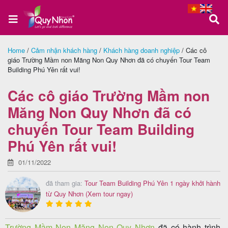
Home
/
Cảm nhận khách hàng
/
Khách hàng doanh nghiệp
/
Các cô
giáo Trường Mầm non Măng Non Quy Nhơn đã có chuyến Tour Team
Trang
Building Phú Yên rất vui!
chủ
Các cô giáo Trường Mầm non
Măng Non Quy Nhơn đã có
Tour
chuyến Tour Team Building
Quy
Phú Yên rất vui!
Nhơn
01/11/2022
đã tham gia:
Tour Team Building Phú Yên 1 ngày khởi hành
từ Quy Nhơn
(Xem tour ngay)
Tour
Phú
Yên
Trường Mầm Non Măng Non Quy Nhơn
đã có hành trình