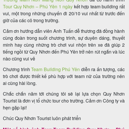
Tour Quy Nhơn – Phú Yên 1 ngày
kết hợp team building rất
vui, một trong những chuyến đi 20/10 vui nhất từ trước đến
giờ của các cô trong trường.
Tour
Cảm ơn hướng dẫn viên Anh Tuấn dễ thương đã đồng hành
trong
cùng đoàn trong suốt chương trình, sự duyên dáng, thuyết
nước
minh hay cùng những trò chơi vui nhộn trên xe đã giúp 2
tiếng ngồi từ Quy Nhơn đến Phú Yên trở nên rút ngắn và lúc
nào cũng vui vẻ
Combo
Chương trình
Team Building Phú Yên
diễn ra ấn tượng, các
Quy
trò chơi được thiết kế phù hợp với team nữ của trường nên
ai cũng hài lòng.
Nhơn
Chắc chắn năm tới chúng tôi sẽ lại lựa chọn Quy Nhơn
Tourist là đơn vị tổ chức tour cho trường. Cảm ơn Công ty và
hẹn gặp lại!
Lịch
khởi
Chúc Quy Nhơn Tourist luôn phát triển
hành