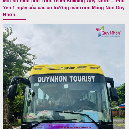
Một số hình ảnh Tour Team Building Quy Nhơn – Phú
Yên 1 ngày của các cô trường mầm non Măng Non Quy
Nhơn
Tin
du
lịch
Về
Quy
Nhơn
Tourist
Cảm
nhận