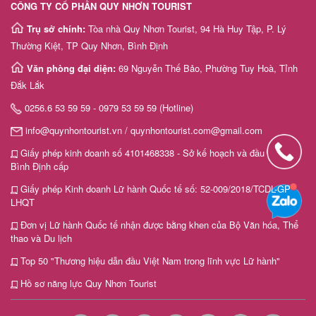
CÔNG TY CỔ PHẦN QUY NHƠN TOURIST
Trụ sở chính:
Tòa nhà Quy Nhơn Tourist, 94 Hà Huy Tập, P. Lý
Thường Kiệt, TP Quy Nhơn, Bình Định
Văn phòng đại diện:
69 Nguyễn Thế Bảo, Phường Tuy Hoà, Tỉnh
Đắk Lắk
0256.6 53 59 59 - 0979 53 59 59 (Hotline)
info@quynhontourist.vn / quynhontourist.com@gmail.com
Giấy phép kinh doanh số 4101468338 - Sở kế hoạch và đầu tư tỉnh
Bình Định cấp
Giấy phép Kinh doanh Lữ hành Quốc tế số: 52-009/2018/TCDL-GP
LHQT
Đơn vị Lữ hành Quốc tế nhận được bằng khen của Bộ Văn hóa, Thể
thao và Du lịch
Top 50 "Thương hiệu dẫn đầu Việt Nam trong lĩnh vực Lữ hành"
Hồ sơ năng lực Quy Nhơn Tourist