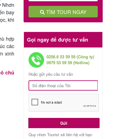
uy Nhơn
TÌM TOUR NGAY
yến bay
ọc, khi
hù hợp
Gọi ngay để được tư vấn
húc các
ơn xinh
0256.6 53 59 59 (Công ty)
0979 53 59 59 (Hotline)
cô chú
Hoặc gửi yêu cầu tư vấn
Gửi
Quy nhơn Tourist sẽ liên hệ với bạn