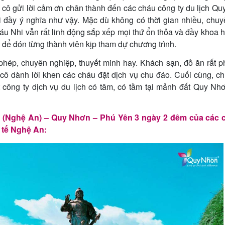
cô gửi lời cảm ơn chân thành đến các cháu công ty du lịch Q
i đầy ý nghĩa như vậy. Mặc dù không có thời gian nhiều, chu
u Nhi vẫn rất linh động sắp xếp mọi thứ ổn thỏa và đầy khoa h
hỗ để đón từng thành viên kịp tham dự chương trình.
hép, chuyên nghiệp, thuyết minh hay. Khách sạn, đồ ăn rất p
, cô dành lời khen các cháu đặt dịch vụ chu đáo. Cuối cùng, c
 công ty dịch vụ du lịch có tâm, có tầm tại mảnh đất Quy Nh
h (Nghệ An) – Quy Nhơn – Phú Yên 3 ngày 2 đêm của các 
 tế Nghệ An: