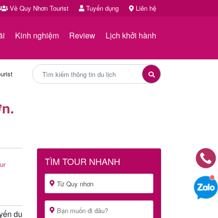
Về Quy Nhơn Tourist
Tuyển dụng
Liên hệ
ãi
Kinh nghiệm
Review
Lịch khởi hành
urist
ơn.
TÌM TOUR NHANH
ur
uyến du