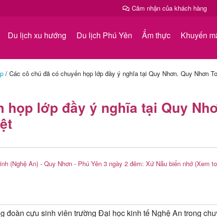
Cảm nhận của khách hàng
Du lịch xu hướng
Du lịch Phú Yên
Ẩm thực
Khuyến m
ệp
/
Các cô chú đã có chuyến họp lớp đầy ý nghĩa tại Quy Nhơn. Quy Nhơn To
 họp lớp đầy ý nghĩa tại Quy Nh
ệt
inh (Nghệ An) - Quy Nhơn - Phú Yên 3 ngày 2 đêm: Xứ Nẫu biển nhớ
(Xem to
ng đoàn cựu sinh viên trường Đại học kinh tế Nghệ An trong ch