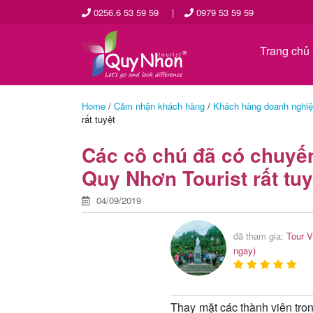
0256.6 53 59 59
|
0979 53 59 59
Trang chủ
Home
/
Cảm nhận khách hàng
/
Khách hàng doanh nghi
rất tuyệt
Các cô chú đã có chuyến
Quy Nhơn Tourist rất tuy
04/09/2019
đã tham gia:
Tour V
ngay)
Thay mặt các thành viên tro