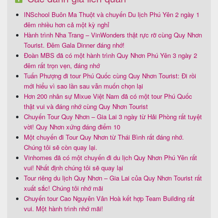
INSchool Buôn Ma Thuột và chuyến Du lịch Phú Yên 2 ngày 1
đêm nhiều hơn cả một kỳ nghỉ
Hành trình Nha Trang – VinWonders thật rực rỡ cùng Quy Nhơn
Tourist. Đêm Gala Dinner đáng nhớ!
Đoàn MBS đã có một hành trình Quy Nhơn Phú Yên 3 ngày 2
đêm rất trọn vẹn, đáng nhớ
Tuấn Phượng đi tour Phú Quốc cùng Quy Nhơn Tourist: Đi rồi
mới hiểu vì sao lần sau vẫn muốn chọn lại
Hơn 200 nhân sự Mixue Việt Nam đã có một tour Phú Quốc
thật vui và đáng nhớ cùng Quy Nhơn Tourist
Chuyến Tour Quy Nhơn – Gia Lai 3 ngày từ Hải Phòng rất tuyệt
vời! Quy Nhơn xứng đáng điểm 10
Một chuyến đi Tour Quy Nhơn từ Thái Bình rất đáng nhớ.
Chúng tôi sẽ còn quay lại.
Vinhomes đã có một chuyến đi du lịch Quy Nhơn Phú Yên rất
vui! Nhất định chúng tôi sẽ quay lại
Tour riêng du lịch Quy Nhơn – Gia Lai của Quy Nhơn Tourist rất
xuất sắc! Chúng tôi nhớ mãi
Chuyến tour Cao Nguyên Vân Hoà kết hợp Team Building rất
vui. Một hành trình nhớ mãi!