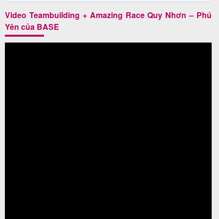
Video Teambuilding + Amazing Race Quy Nhơn – Phú
Yên của BASE
Tin
du
lịch
Về
Quy
Nhơn
Tourist
Cảm
nhận