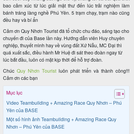
bao cảm xúc từ lúc giải mật thư đến lúc trải nghiệm làm
bánh tráng làng nghề Phú Yên. 5 trạm chạy, trạm nào cũng
đều hay và bí ẩn
Tour
Cảm ơn Quy Nhơn Tourist đã tổ chức chu đáo, sáng tạo cho
trong
chuyến đi của Base lần này. Hướng dẫn viên Huy chuyên
nước
nghiệp, thuyết mình hay về vùng đất Xứ Nẫu, MC Đại thì
quá xuất sắc, điều hành Mr Huệ đi sát theo đoàn ngay từ
lúc bắt đầu, luôn có mặt kịp thời để hỗ trợ đoàn.
Combo
Chúc
Quy Nhơn Tourist
luôn phát triển và thành công!!!
Quy
Cảm ơn các bạn
Nhơn
Mục lục
Video Teambuilding + Amazing Race Quy Nhơn – Phú
Yên của BASE
Lịch
Một số hình ảnh Teambuilding + Amazing Race Quy
khởi
Nhơn – Phú Yên của BASE
hành