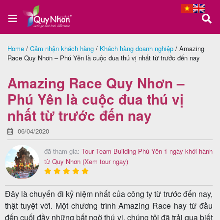
Home
/
Cảm nhận khách hàng
/
Khách hàng doanh nghiệp
/
Amazing
Race Quy Nhơn – Phú Yên là cuộc đua thú vị nhất từ trước đến nay
Trang
chủ
Amazing Race Quy Nhơn –
Phú Yên là cuộc đua thú vị
nhất từ trước đến nay
Tour
Quy
06/04/2020
Nhơn
đã tham gia:
Tour Team Building Phú Yên 1 ngày khởi hành
từ Quy Nhơn
(Xem tour ngay)
Tour
Đây là chuyến đi kỷ niệm nhất của công ty từ trước đến nay,
Phú
thật tuyệt vời. Một chương trình Amazing Race hay từ đầu
đến cuối đầy những bất ngờ thú vị, chúng tôi đã trải qua biết
Yên