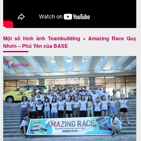
khách
hàng
Một số hình ảnh Teambuilding + Amazing Race Quy
Tuyển
Nhơn – Phú Yên của BASE
dụng
Liên
hệ