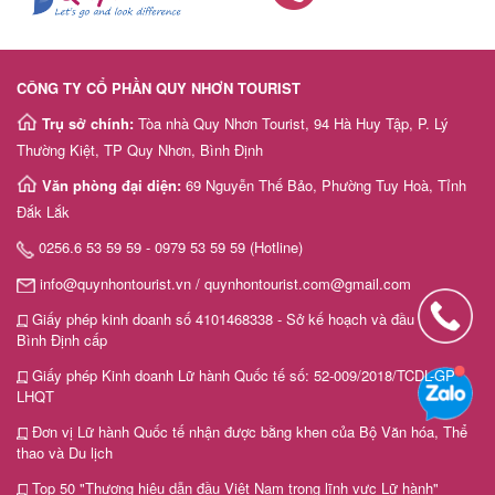
CÔNG TY CỔ PHẦN QUY NHƠN TOURIST
Trụ sở chính:
Tòa nhà Quy Nhơn Tourist, 94 Hà Huy Tập, P. Lý
Thường Kiệt, TP Quy Nhơn, Bình Định
Văn phòng đại diện:
69 Nguyễn Thế Bảo, Phường Tuy Hoà, Tỉnh
Đắk Lắk
0256.6 53 59 59 - 0979 53 59 59 (Hotline)
info@quynhontourist.vn / quynhontourist.com@gmail.com
Giấy phép kinh doanh số 4101468338 - Sở kế hoạch và đầu tư tỉnh
Bình Định cấp
Giấy phép Kinh doanh Lữ hành Quốc tế số: 52-009/2018/TCDL-GP
LHQT
Đơn vị Lữ hành Quốc tế nhận được bằng khen của Bộ Văn hóa, Thể
thao và Du lịch
Top 50 "Thương hiệu dẫn đầu Việt Nam trong lĩnh vực Lữ hành"