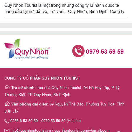
Quy Nhơn Tourist là một trong những công ty lữ hành quốc tế
hàng đầu tại nơi đất võ, trời văn – Quy Nhơn, Bình Định. Công ty
chuyên tổ chức những chuyến du lịch về vùng đất được mệnh
danh là “Xứ Nẫu” – Bình Định, Phú Yên với chất lượng cao, hấp
Tour
dẫn, […]
trong
nước
Combo
Quy
CÔNG TY CỔ PHẦN QUY NHƠN TOURIST
Nhơn
Trụ sở chính:
Tòa nhà Quy Nhơn Tourist, 94 Hà Huy Tập, P. Lý
Thường Kiệt, TP Quy Nhơn, Bình Định
Văn phòng đại diện:
69 Nguyễn Thế Bảo, Phường Tuy Hoà, Tỉnh
Lịch
Đắk Lắk
khởi
0256.6 53 59 59 - 0979 53 59 59 (Hotline)
hành
info@quynhontourist.vn / quynhontourist.com@gmail.com