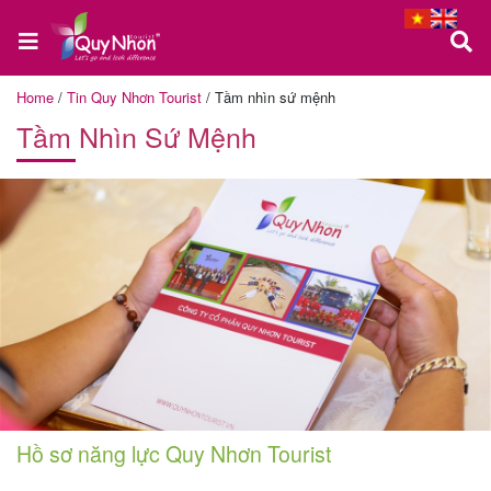
Home
/
Tin Quy Nhơn Tourist
/
Tầm nhìn sứ mệnh
Tầm Nhìn Sứ Mệnh
Trang
chủ
Tour
Quy
Nhơn
Tour
Hồ sơ năng lực Quy Nhơn Tourist
Phú
Yên