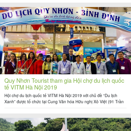
khi bắt đầu những công việc nhiều áp lực trước mắt. Đợt 1 năm
nay (20-21/4/2019), team […]
Tin
du
lịch
Về
Quy
Quy Nhơn Tourist tham gia Hội chợ du lịch quốc
Nhơn
tế VITM Hà Nội 2019
Tourist
Hội chợ du lịch quốc tế VITM Hà Nội 2019 với chủ đề “Du lịch
Xanh” được tổ chức tại Cung Văn hóa Hữu nghị Xô Việt (91 Trần
Hưng Đạo, Quận Hoàn Kiếm, Hà Nội) với nhiều công ty du lịch lớn
tham gia như Vietravel, Saigontourist, Du lịch Việt, Hà Nội Tourist,
Cảm
Fiditour […]
nhận