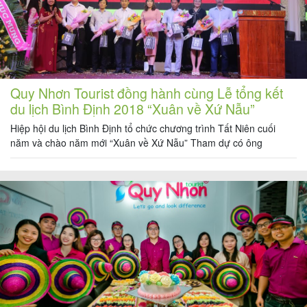
Quy Nhơn Tourist đồng hành cùng Lễ tổng kết
du lịch Bình Định 2018 “Xuân về Xứ Nẫu”
Hiệp hội du lịch Bình Định tổ chức chương trình Tất Niên cuối
năm và chào năm mới “Xuân về Xứ Nẫu” Tham dự có ông
Nguyễn Phi Long – Phó chủ tịch UBND tỉnh, bà Nguyễn Thị
Thanh Bình – nguyên Phó chủ tịch tỉnh, Nguyễn Văn Dũng – GĐ
Sở Du lịch, bà […]