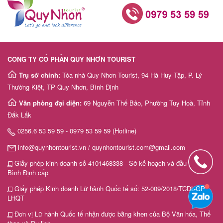
CÔNG TY CỔ PHẦN QUY NHƠN TOURIST
Trụ sở chính:
Tòa nhà Quy Nhơn Tourist, 94 Hà Huy Tập, P. Lý
Thường Kiệt, TP Quy Nhơn, Bình Định
Văn phòng đại diện:
69 Nguyễn Thế Bảo, Phường Tuy Hoà, Tỉnh
Đắk Lắk
0256.6 53 59 59 - 0979 53 59 59 (Hotline)
info@quynhontourist.vn / quynhontourist.com@gmail.com
Giấy phép kinh doanh số 4101468338 - Sở kế hoạch và đầu tư tỉnh
Bình Định cấp
Giấy phép Kinh doanh Lữ hành Quốc tế số: 52-009/2018/TCDL-GP
LHQT
Đơn vị Lữ hành Quốc tế nhận được bằng khen của Bộ Văn hóa, Thể