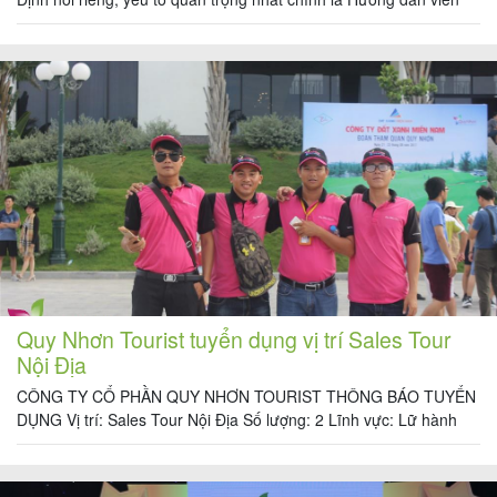
du lịch, người luôn đồng hành đoàn suốt chuyến đi, tạo tiếng cười,
mang niềm vui đến các thành viên trong đoàn; Bên cạnh đó
Hướng dẫn […]
Quy Nhơn Tourist tuyển dụng vị trí Sales Tour
Nội Địa
CÔNG TY CỔ PHẦN QUY NHƠN TOURIST THÔNG BÁO TUYỂN
DỤNG Vị trí: Sales Tour Nội Địa Số lượng: 2 Lĩnh vực: Lữ hành
nội địa Địa điểm làm việc: 51/1 Hà Huy Tập, Tòa nhà Quy Nhơn
Tourist, Phường Trần Phú, Thành phố Quy Nhơn, Bình Định Thời
gian làm việc: Giờ hành chính (nghỉ chiều […]