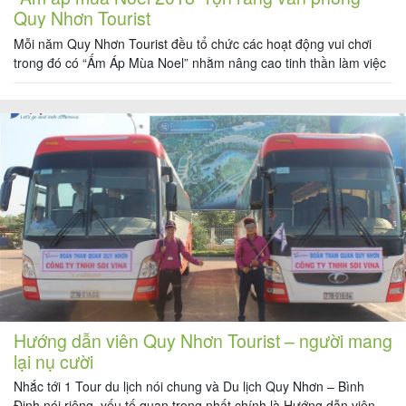
Quy Nhơn Tourist
Mỗi năm Quy Nhơn Tourist đều tổ chức các hoạt động vui chơi
trong đó có “Ấm Áp Mùa Noel” nhằm nâng cao tinh thần làm việc
đoàn kết, môi trường làm việc thân thiện thoải mái và chuyên
nghiệp. Không khí Giáng sinh tại Văn phòng Quy Nhơn tourist đã
bắt đầu từ những […]
Hướng dẫn viên Quy Nhơn Tourist – người mang
lại nụ cười
Nhắc tới 1 Tour du lịch nói chung và Du lịch Quy Nhơn – Bình
Định nói riêng, yếu tố quan trọng nhất chính là Hướng dẫn viên