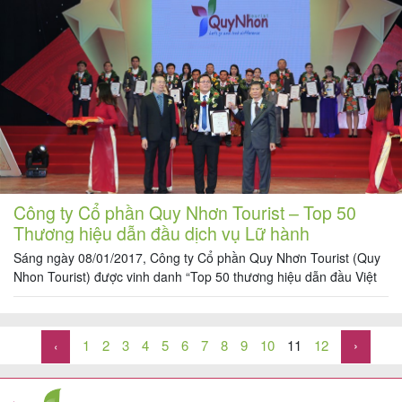
Công ty Cổ phần Quy Nhơn Tourist – Top 50
Thương hiệu dẫn đầu dịch vụ Lữ hành
Sáng ngày 08/01/2017, Công ty Cổ phần Quy Nhơn Tourist (Quy
Nhon Tourist) được vinh danh “Top 50 thương hiệu dẫn đầu Việt
Nam năm” do báo người tiêu dùng phối hợp với VNPACO Media
Corporation tổ chức thực hiện, diễn ra tại tại Nhà hát Bến Thành,
quận 1, TP.HCM. Chương trình được truyền […]
1
2
3
4
5
6
7
8
9
10
11
12
›
‹