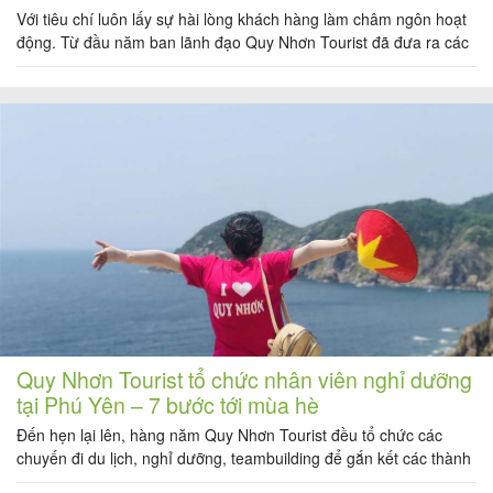
Kỳ Co
Với tiêu chí luôn lấy sự hài lòng khách hàng làm châm ngôn hoạt
động. Từ đầu năm ban lãnh đạo Quy Nhơn Tourist đã đưa ra các
tiêu chí và phần thưởng dành cho 3 phòng ban: 1. Phòng kinh
doanh – marketing 2. Phòng điều hành 3. Phòng dịch vụ chăm
Tour
sóc khách […]
trong
nước
Combo
Quy
Nhơn
Quy Nhơn Tourist tổ chức nhân viên nghỉ dưỡng
tại Phú Yên – 7 bước tới mùa hè
Lịch
Đến hẹn lại lên, hàng năm Quy Nhơn Tourist đều tổ chức các
khởi
chuyến đi du lịch, nghỉ dưỡng, teambuilding để gắn kết các thành
hành
viên công ty cũng như tạo tinh thần thoải mái, sảng khoái trước