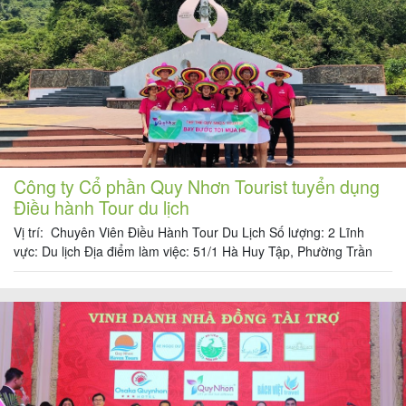
khách
hàng
Tuyển
dụng
Công ty Cổ phần Quy Nhơn Tourist tuyển dụng
Điều hành Tour du lịch
Liên
Vị trí: Chuyên Viên Điều Hành Tour Du Lịch Số lượng: 2 Lĩnh
hệ
vực: Du lịch Địa điểm làm việc: 51/1 Hà Huy Tập, Phường Trần
Phú, Thành phố Quy Nhơn, Bình Định Thời gian làm việc: Giờ
hành chính (Nghỉ chiều thứ 7 và Chủ nhật) MÔ TẢ CÔNG VIỆC: +
Tìm kiếm các khách lẻ có nhu cầu […]