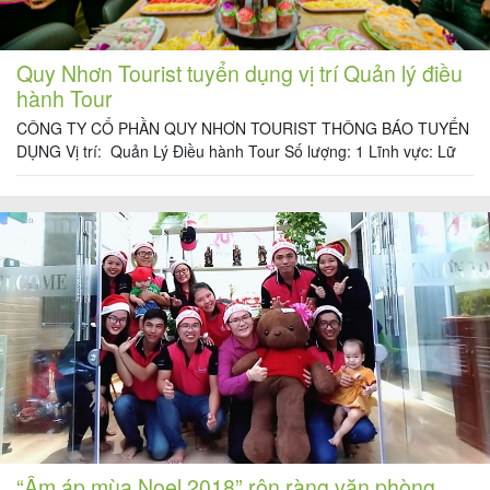
Quy Nhơn Tourist tuyển dụng vị trí Quản lý điều
hành Tour
CÔNG TY CỔ PHẦN QUY NHƠN TOURIST THÔNG BÁO TUYỂN
DỤNG Vị trí: Quản Lý Điều hành Tour Số lượng: 1 Lĩnh vực: Lữ
hành nội địa và quốc tế Địa điểm làm việc: 51/1 Hà Huy Tập, Tòa
nhà Quy Nhơn Tourist, Phường Trần Phú, Thành phố Quy Nhơn,
Bình Định Thời gian làm việc: […]
“Ấm áp mùa Noel 2018” rộn ràng văn phòng