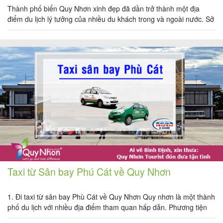
Thành phố biển Quy Nhơn xinh đẹp đã dần trở thành một địa
điểm du lịch lý tưởng của nhiều du khách trong và ngoài nước. Sở
hữu một vẻ đẹp hoang sơ, những bãi biển dài xanh trong, cát
trắng nắng vàng, nơi hòa hợp giữa non nước hữu tình. Tất cả như
Tour
tạo […]
trong
nước
Combo
Quy
Nhơn
Taxi từ Sân bay Phú Cát về Quy Nhơn
Lịch
1. Đi taxi từ sân bay Phù Cát về Quy Nhơn Quy nhơn là một thành
khởi
phố du lịch với nhiều địa điểm tham quan hấp dẫn. Phương tiện
hành
đến Quy Nhơn – Bình định có rất nhiều. Những phương tiện từ