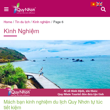
Home
/
Tin du lịch
/
Kinh nghiệm
/
Page 6
Kinh Nghiệm
Trang
chủ
Tour
Quy
Nhơn
Tour
Mách bạn kinh nghiệm du lịch Quy Nhơn tự túc
Phú
tiết kiệm
Yên